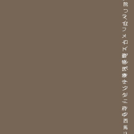
院
・
つ
ラ
く
イ
ば
フ
・
メ
ロ
イ
イ
ト
ヤ
動
ル
物
ペ
医
ッ
療
ト
セ
ク
ン
リ
タ
ニ
ー
ッ
府
ク
中
西
馬
込