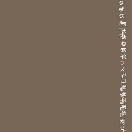
ー
タ
プ
ー
グ
・
ル
西
ー
荻
プ
動
・
物
ラ
病
イ
院
フ
・
メ
山
イ
口
ト
獣
動
医
物
科
高
病
度
院
医
療
・
セ
上