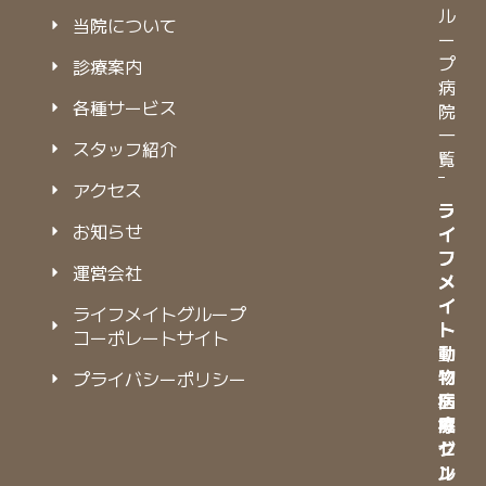
ル
当院について
ー
プ
診療案内
病
各種サービス
院
一
スタッフ紹介
覧
アクセス
ラ
ラ
お知らせ
イ
イ
フ
フ
運営会社
メ
メ
イ
イ
ライフメイトグループ
ト
ト
コーポレートサイト
動
動
物
物
プライバシーポリシー
病
医
院
療
グ
セ
ル
ン