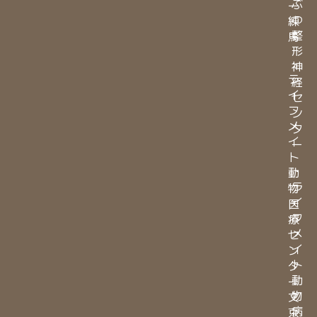
ぶ
ー
つ
練
整
馬
形
・
神
ラ
経
イ
セ
フ
ン
メ
タ
イ
ー
ト
・
動
ラ
物
イ
医
フ
療
メ
セ
イ
ン
ト
タ
動
ー
物
文
病
京