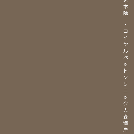
本
院
・
ロ
イ
ヤ
ル
ペ
ッ
ト
ク
リ
ニ
ッ
ク
大
森
海
岸