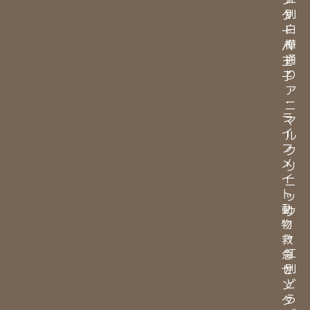
別
タ
白
ー
樺
八
通
王
り
子
ア
・
ニ
ラ
マ
イ
ル
フ
ク
メ
リ
イ
ニ
ト
ッ
動
ク
物
・
救
江
急
別
セ
ど
ン
う
タ