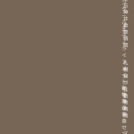
ン
石
タ
神
ー
井
八
動
王
物
子
病
／
院
ラ
イ
・
フ
札
メ
幌
イ
緑
ト
が
動
丘
物
動
救
物
命
病
救
院
急
・
セ
江
ン